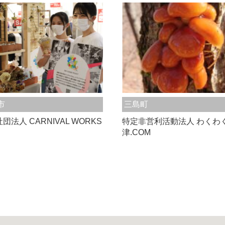
市
三島町
団法人 CARNIVAL WORKS
特定非営利活動法人 わくわ
津.COM