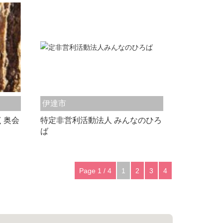
伊達市
く奥会
特定非営利活動法人 みんなのひろ
ば
Page 1 / 4
1
2
3
4